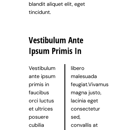
blandit aliquet elit, eget
tincidunt.
Vestibulum Ante
Ipsum Primis In
Vestibulum
libero
ante ipsum
malesuada
primis in
feugiat.Vivamus
faucibus
magna justo,
orci luctus
lacinia eget
et ultrices
consectetur
posuere
sed,
cubilia
convallis at